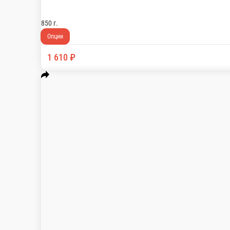
92 Сет Стандарт
Роллы: классический 1/2, унаги 1/2, с огурцом, с лососем
450 г.
Опции
805 ₽
В корзину