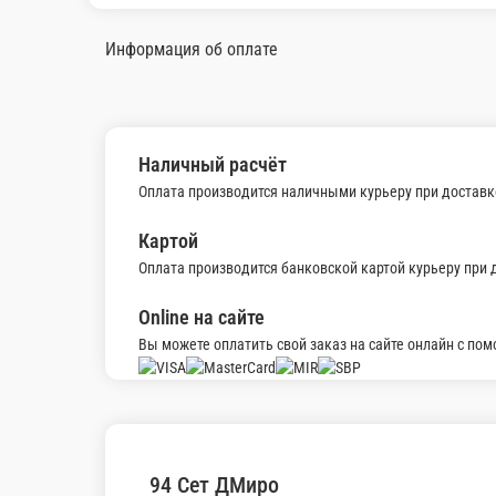
94 Сет ДМиро
Роллы: кунзю 1/2, канадский 1/2, филадельфия 1/2, с огурцом, с
560 г.
Опции
970 ₽
В корзину