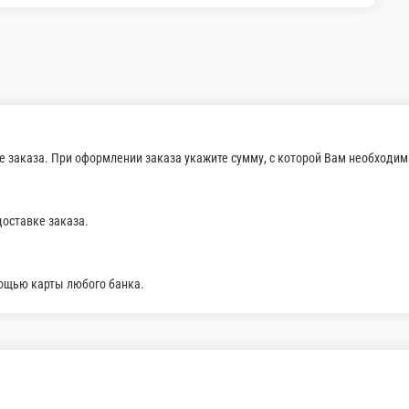
 угрём