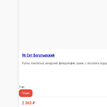
93 Сет Фаворит
Роллы: аляска, шашечки, лайт, классический 1/2
600 г.
Опции
890 ₽
В корзину