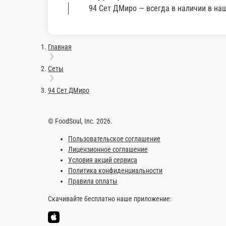
95 Сет Мажор
Роллы: драгон, конопатый 1/2, кониши 1/2, филадельфия, спа
850 г.
Опции
1 610 ₽
В корзину