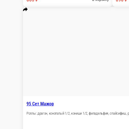
Бесплатно
стоим. доставки
Популярное
Напитки
Азия-бургеры
Сеты
Пицца
Салаты
Суши
Рол