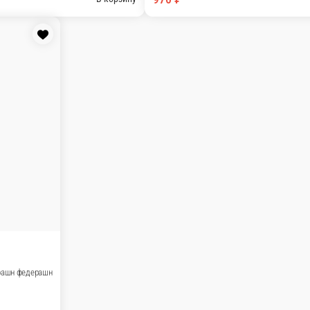
лы
Шашлык
Горячие роллы
Гарниры