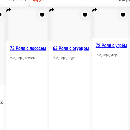
34 Ролл Филадельфия д
Рис, нори, лосось, копчеый угорь,
онез, икра Тобико оранж