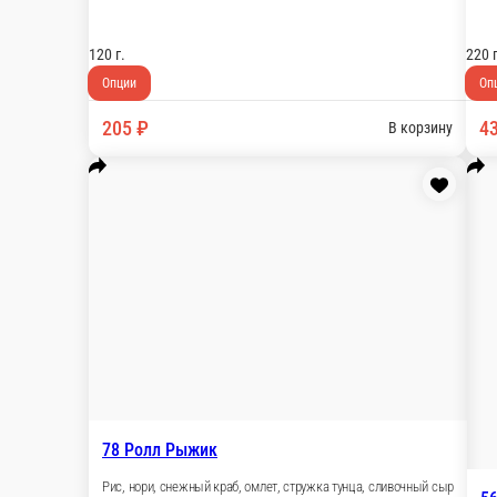
25 Ролл Калифорния (лосось)
Рис, нори, лосось, огурец, авокадо, японский м
200 г.
Опции
460 ₽