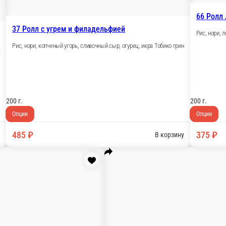
В корзину
40 Ролл Филадельфия в кунж
Рис, нори, лосось, авокадо, сливочный с