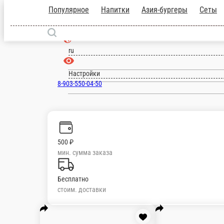
Популярное
Напитки
Азия-бургеры
Се
Дмитров
ru
Настройки
8-903-550-04-50
500 ₽
мин. сумма заказа
Бесплатно
стоим. доставки