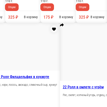
270 г.
Опции
500 ₽
В корзину
73 Ролл с лососем
Р
Рис, нори, лосось