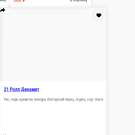
е Люкс
 сливочный сыр