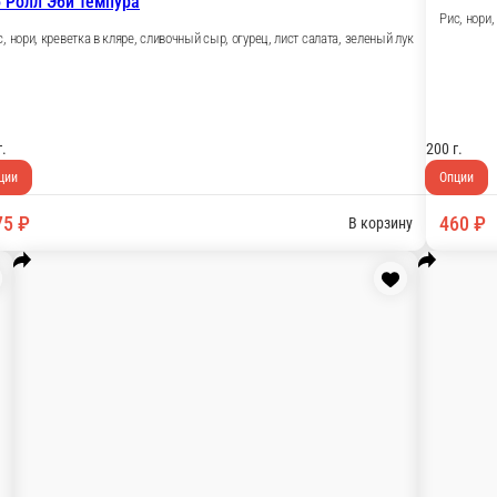
амит
 темпура, болгарский перец, огурец, соус Унаги