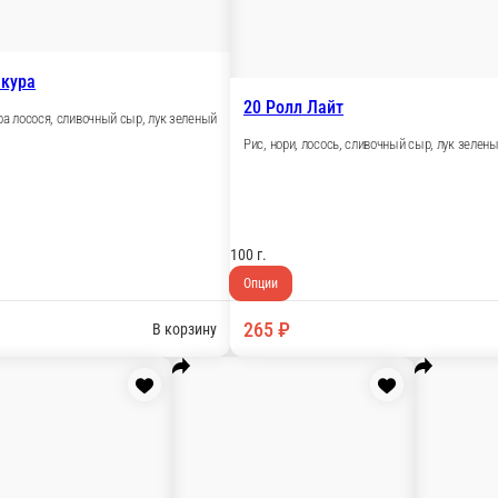
адо, зеленый лук
220 г.
Опции
430 ₽
В корзину
В