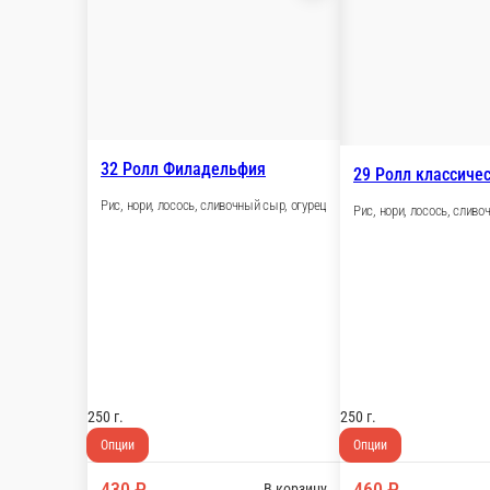
32 Ролл Филадельфия
29
Рис, нори, лосось, сливочный сыр, огурец
Рис
250 г.
25
Опции
Опц
430 ₽
4
В корзину