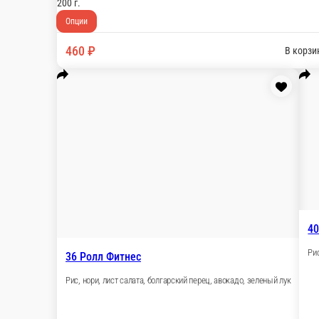
200 г.
Опции
440 ₽