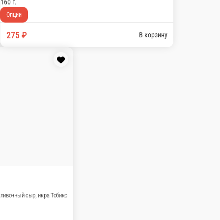
В корзину
63 Ролл с огурцом
ис, нори, огурец