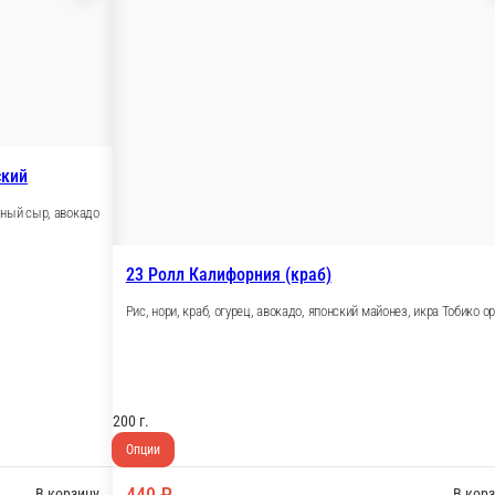
 Ролл классический
, нори, лосось, сливочный сыр, авокадо
0 г.
ии
60 ₽
В корзину