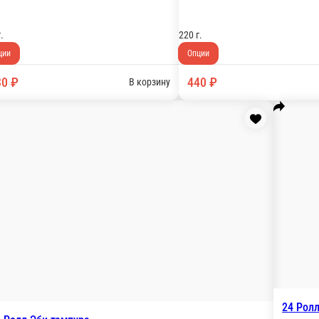
айонез, икра Тобико оранж
110 г.
1
Опции
О
325 ₽
В корзину
В корзину