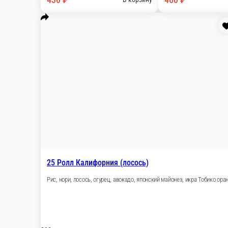
23 Ролл Калифорния (краб)
Рис, нори, краб, огурец, авокадо, японский май