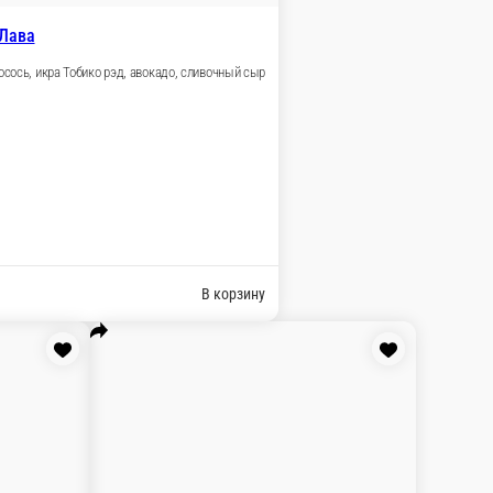
уте
ыр, кунжут