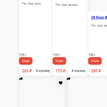
Рис, нори, лист салата, болгарский перец, авок
120 г.
Опции
205 ₽