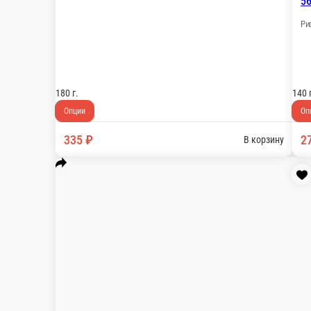
72 Ролл с угрём
Рис, нори, угорь
21 Ролл Дин
Рис, нори, креветка
110 г.
160 г.
Опции
Опции