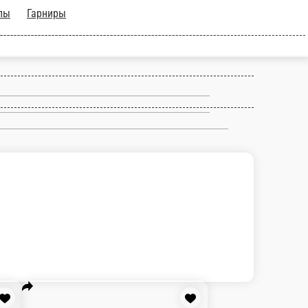
рячие роллы
Гарниры